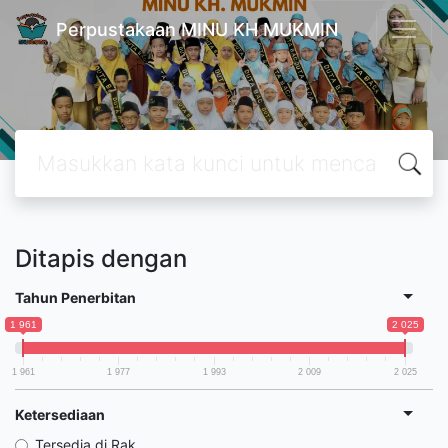
Perpustakaan MINU KH MUKMIN
Ditapis dengan
Tahun Penerbitan
1 961
2 025
1 961
1 977
1 993
2 009
2 025
Ketersediaan
Tersedia di Rak