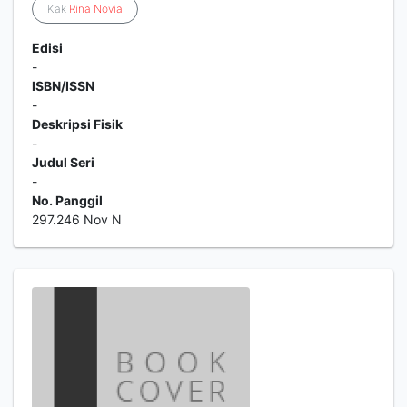
Kak
Rina
Novia
Edisi
-
ISBN/ISSN
-
Deskripsi Fisik
-
Judul Seri
-
No. Panggil
297.246 Nov N