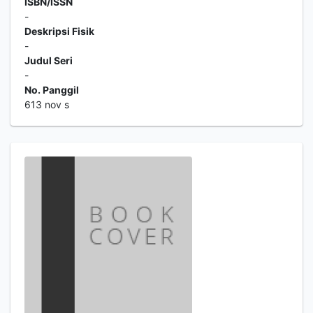
ISBN/ISSN
-
Deskripsi Fisik
-
Judul Seri
-
No. Panggil
613 nov s