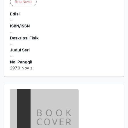
Rina
Novia
Edisi
-
ISBN/ISSN
-
Deskripsi Fisik
-
Judul Seri
-
No. Panggil
297.9 Nov z