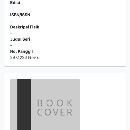
Edisi
-
ISBN/ISSN
-
Deskripsi Fisik
-
Judul Seri
-
No. Panggil
297.1226 Nov u