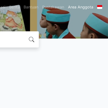
asi
Berita
Bantuan
Pustakawan
Area Anggota