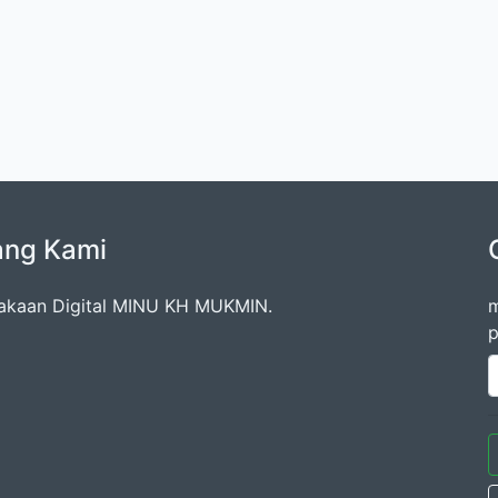
ang Kami
akaan Digital MINU KH MUKMIN.
m
p