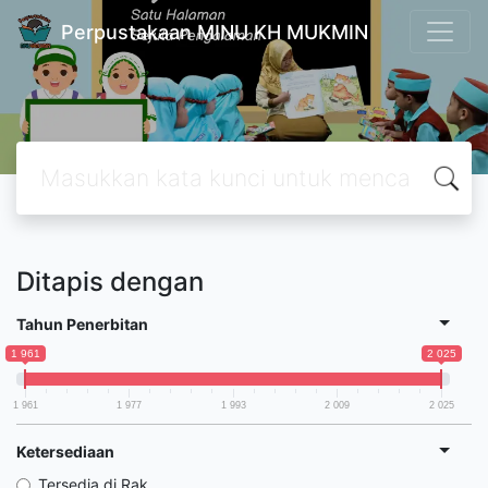
Perpustakaan MINU KH MUKMIN
Ditapis dengan
Tahun Penerbitan
1 961
2 025
1 961
1 977
1 993
2 009
2 025
Ketersediaan
Tersedia di Rak