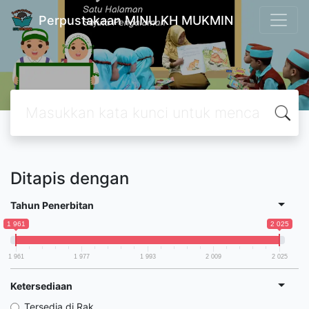
Perpustakaan MINU KH MUKMIN
Ditapis dengan
Tahun Penerbitan
1 961
2 025
1 961
1 977
1 993
2 009
2 025
Ketersediaan
Tersedia di Rak