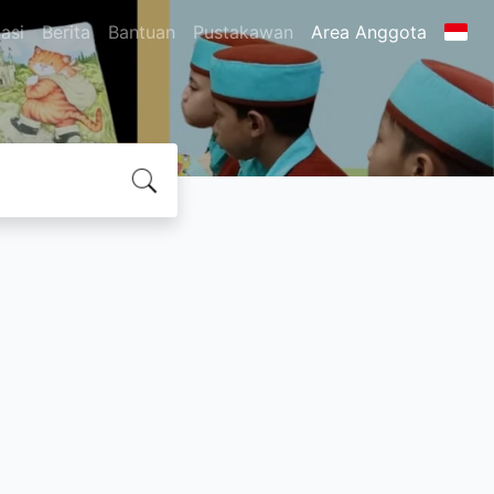
asi
Berita
Bantuan
Pustakawan
Area Anggota