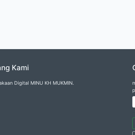
ang Kami
akaan Digital MINU KH MUKMIN.
m
p