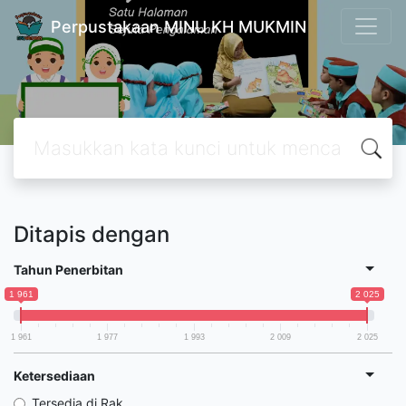
Perpustakaan MINU KH MUKMIN
Ditapis dengan
Tahun Penerbitan
1 961
2 025
1 961
1 977
1 993
2 009
2 025
Ketersediaan
Tersedia di Rak