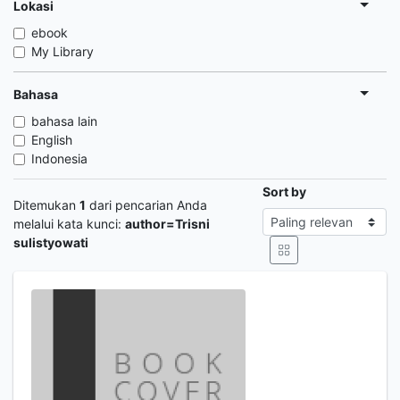
Lokasi
ebook
My Library
Bahasa
bahasa lain
English
Indonesia
Sort by
Ditemukan
1
dari pencarian Anda
melalui kata kunci:
author=Trisni
sulistyowati