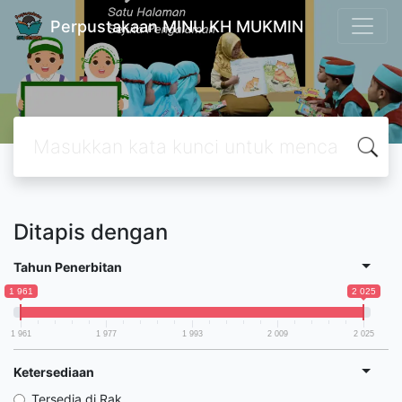
Perpustakaan MINU KH MUKMIN
Ditapis dengan
Tahun Penerbitan
1 961
2 025
1 961
1 977
1 993
2 009
2 025
Ketersediaan
Tersedia di Rak