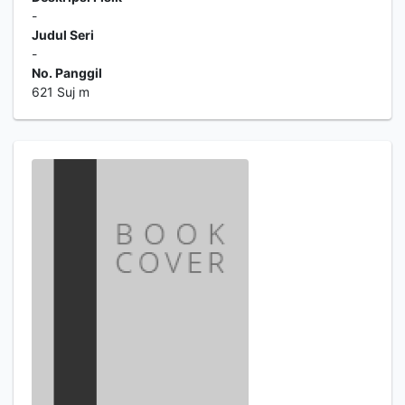
-
Judul Seri
-
No. Panggil
621 Suj m