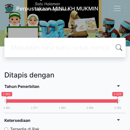
Perpustakaan MINU KH MUKMIN
Ditapis dengan
Tahun Penerbitan
1 961
2 025
1 961
1 977
1 993
2 009
2 025
Ketersediaan
Tersedia di Rak