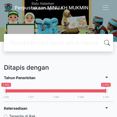
Perpustakaan MINU KH MUKMIN
Ditapis dengan
Tahun Penerbitan
1 961
2 025
1 961
1 977
1 993
2 009
2 025
Ketersediaan
Tersedia di Rak