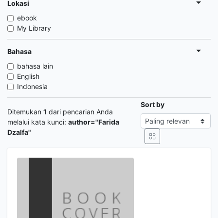
Lokasi
ebook
My Library
Bahasa
bahasa lain
English
Indonesia
Sort by
Ditemukan
1
dari pencarian Anda
melalui kata kunci:
author="Farida
Dzalfa"