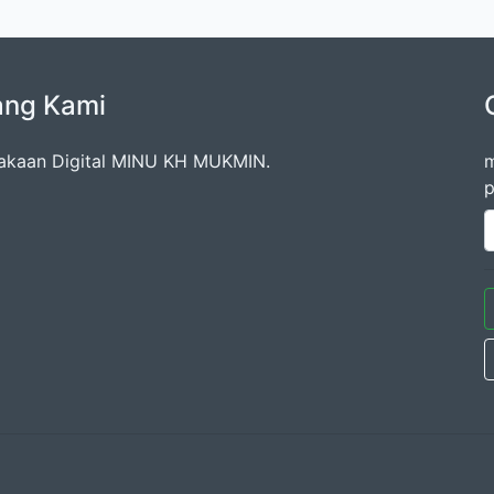
ang Kami
akaan Digital MINU KH MUKMIN.
m
p