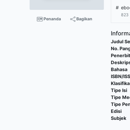
#
ebo
823
Penanda
Bagikan
Informa
Judul Se
No. Pang
Penerbi
Deskrips
Bahasa
ISBN/IS
Klasifika
Tipe Isi
Tipe Me
Tipe P
Edisi
Subjek