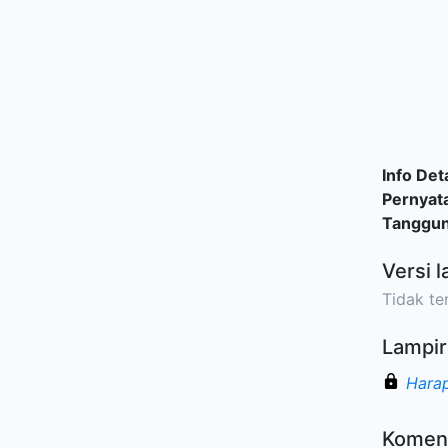
Info Deta
Pernyat
Tanggu
Versi l
Tidak ter
Lampir
Harap
Komen