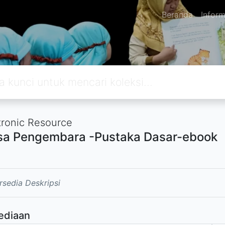
Beranda
Inform
tronic Resource
a Pengembara -Pustaka Dasar-ebook
rsedia Deskripsi
ediaan