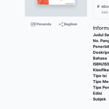
#
ebo
940
Penanda
Bagikan
Informa
Judul Se
No. Pang
Penerbi
Deskrips
Bahasa
ISBN/IS
Klasifika
Tipe Isi
Tipe Me
Tipe P
Edisi
Subjek