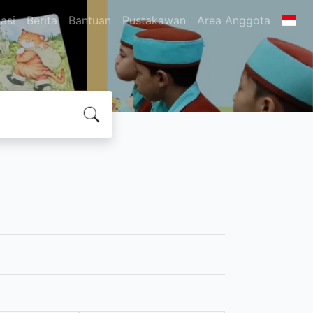
asi
Berita
Bantuan
Pustakawan
Area Anggota