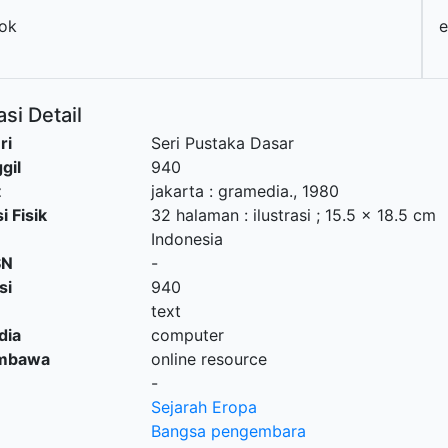
ok
si Detail
ri
Seri Pustaka Dasar
gil
940
t
jakarta
:
gramedia
.,
1980
i Fisik
32 halaman : ilustrasi ; 15.5 x 18.5 cm
Indonesia
SN
-
si
940
text
dia
computer
embawa
online resource
-
Sejarah Eropa
Bangsa pengembara