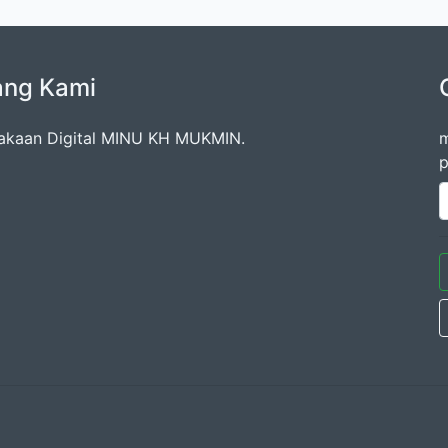
ang Kami
akaan Digital MINU KH MUKMIN.
m
p