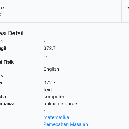
ok
7
si Detail
ri
-
gil
372.7
t
:
.,
i Fisik
-
English
SN
-
si
372.7
text
dia
computer
embawa
online resource
-
matematika
Pemecahan Masalah