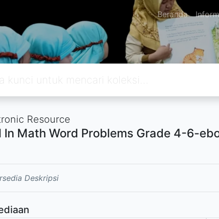
Beranda
Inform
tronic Resource
ll In Math Word Problems Grade 4-6-eb
rsedia Deskripsi
ediaan