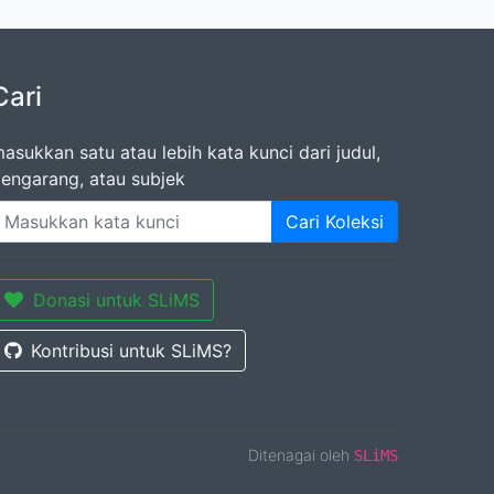
Cari
asukkan satu atau lebih kata kunci dari judul,
engarang, atau subjek
Cari Koleksi
Donasi untuk SLiMS
Kontribusi untuk SLiMS?
Ditenagai oleh
SLiMS