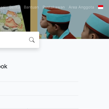
asi
Berita
Bantuan
Pustakawan
Area Anggota
ook