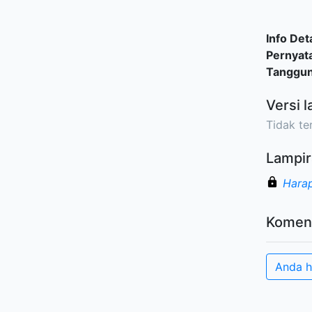
Info Deta
Pernyat
Tanggu
Versi l
Tidak ter
Lampir
Harap
Komen
Anda h