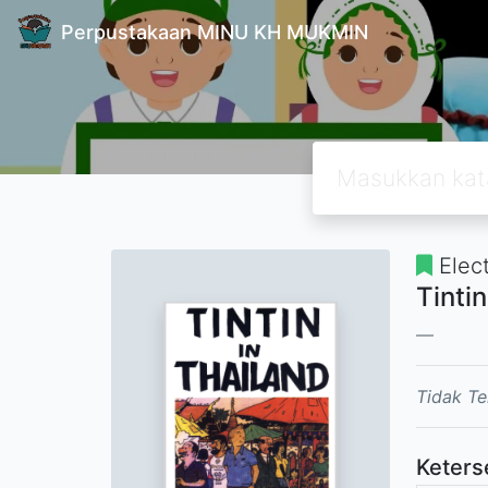
Perpustakaan MINU KH MUKMIN
Elec
Tinti
Tidak Te
Keters