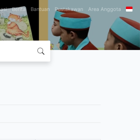
asi
Berita
Bantuan
Pustakawan
Area Anggota