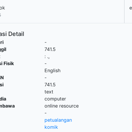
ok
e
5
si Detail
ri
-
gil
741.5
t
:
.,
i Fisik
-
English
SN
-
si
741.5
text
dia
computer
embawa
online resource
-
petualangan
komik