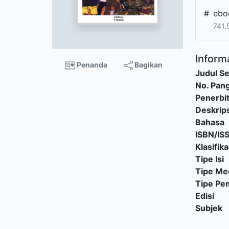
#
ebo
741.
Informa
Penanda
Bagikan
Judul Se
No. Pang
Penerbi
Deskrips
Bahasa
ISBN/IS
Klasifika
Tipe Isi
Tipe Me
Tipe P
Edisi
Subjek