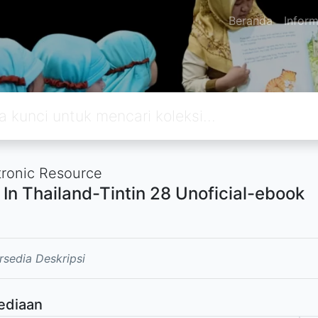
Beranda
Inform
tronic Resource
n In Thailand-Tintin 28 Unoficial-ebook
rsedia Deskripsi
ediaan