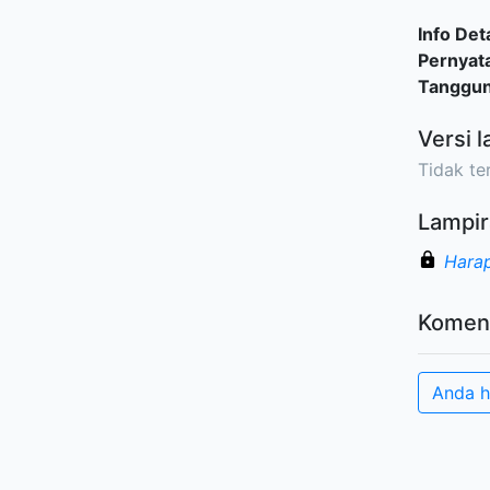
Info Deta
Pernyat
Tanggu
Versi l
Tidak ter
Lampir
Harap
Komen
Anda h