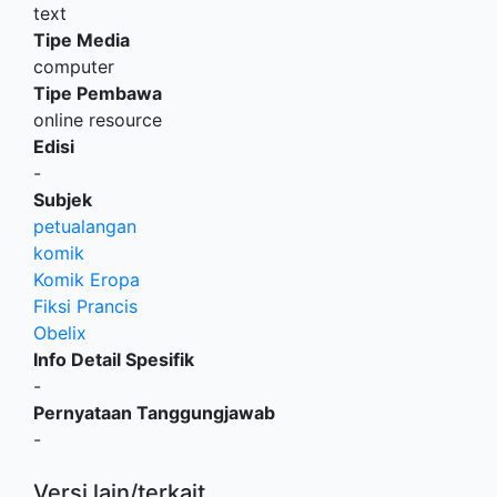
text
Tipe Media
computer
Tipe Pembawa
online resource
Edisi
-
Subjek
petualangan
komik
Komik Eropa
Fiksi Prancis
Obelix
Info Detail Spesifik
-
Pernyataan Tanggungjawab
-
Versi lain/terkait