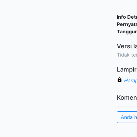
Info Deta
Pernyat
Tanggu
Versi l
Tidak ter
Lampir
Harap
Komen
Anda h