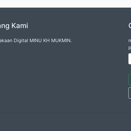
ang Kami
akaan Digital MINU KH MUKMIN.
m
p