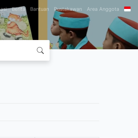
asi
Berita
Bantuan
Pustakawan
Area Anggota