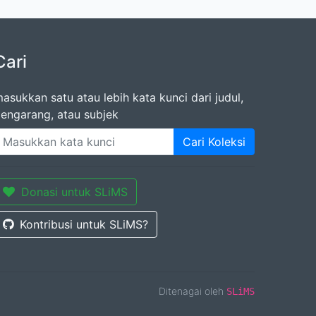
Cari
asukkan satu atau lebih kata kunci dari judul,
engarang, atau subjek
Cari Koleksi
Donasi untuk SLiMS
Kontribusi untuk SLiMS?
Ditenagai oleh
SLiMS