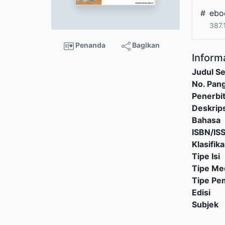
#
ebo
387.
Penanda
Bagikan
Informa
Judul Se
No. Pang
Penerbi
Deskrips
Bahasa
ISBN/IS
Klasifika
Tipe Isi
Tipe Me
Tipe P
Edisi
Subjek