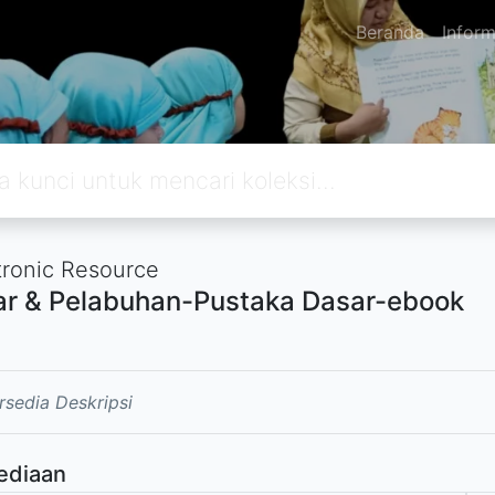
Beranda
Inform
tronic Resource
r & Pelabuhan-Pustaka Dasar-ebook
rsedia Deskripsi
ediaan