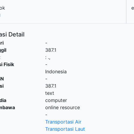
ok
e
1
si Detail
ri
-
gil
387.1
t
:
.,
i Fisik
-
Indonesia
SN
-
si
387.1
text
dia
computer
embawa
online resource
-
Transportasi Air
Transportasi Laut