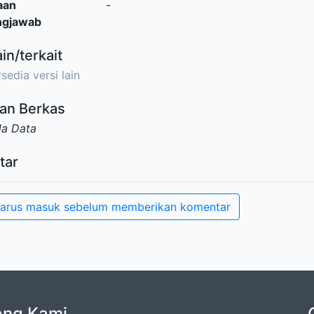
aan
-
ngjawab
ain/terkait
sedia versi lain
an Berkas
da Data
tar
arus masuk sebelum memberikan komentar
ang Kami