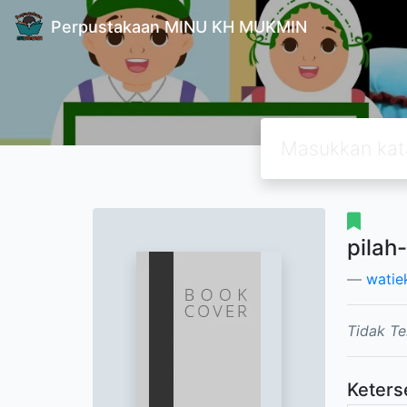
Perpustakaan MINU KH MUKMIN
pilah-
watiek
Tidak Te
Keters