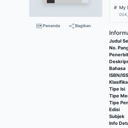
#
My 
004,
Penanda
Bagikan
Informa
Judul Se
No. Pang
Penerbi
Deskrips
Bahasa
ISBN/IS
Klasifika
Tipe Isi
Tipe Me
Tipe P
Edisi
Subjek
Info Deta