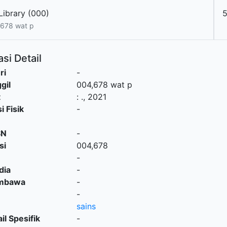
Library (000)
678 wat p
si Detail
ri
-
gil
004,678 wat p
t
:
.,
2021
i Fisik
-
SN
-
si
004,678
-
dia
-
embawa
-
-
sains
il Spesifik
-