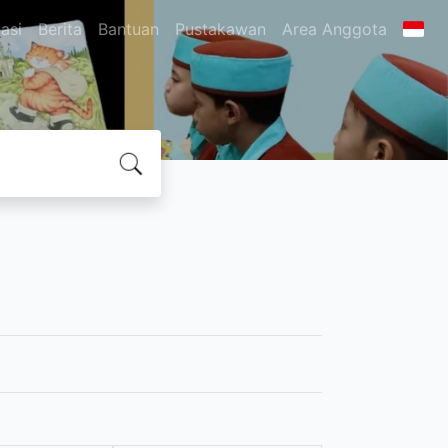
asi
Berita
Bantuan
Pustakawan
Area Anggota