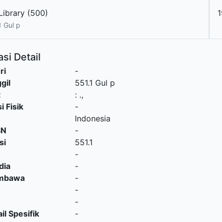
Library (500)
1
1 Gul p
si Detail
ri
-
gil
551.1 Gul p
t
:
.,
i Fisik
-
Indonesia
SN
-
si
551.1
-
dia
-
embawa
-
-
-
il Spesifik
-