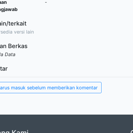
aan
-
ngjawab
ain/terkait
sedia versi lain
an Berkas
da Data
tar
arus masuk sebelum memberikan komentar
ang Kami