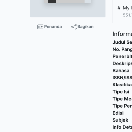
#
My 
551.
Penanda
Bagikan
Informa
Judul Se
No. Pang
Penerbi
Deskrips
Bahasa
ISBN/IS
Klasifika
Tipe Isi
Tipe Me
Tipe P
Edisi
Subjek
Info Deta