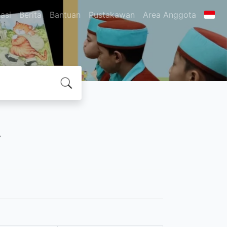
asi
Berita
Bantuan
Pustakawan
Area Anggota
r