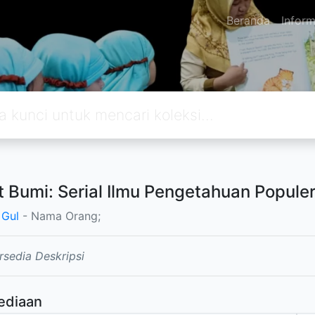
Beranda
Inform
t Bumi: Serial Ilmu Pengetahuan Popule
Gul
- Nama Orang;
rsedia Deskripsi
ediaan