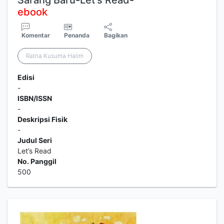
Sarang Baru-Let’s Read-
ebook
Komentar
Penanda
Bagikan
Ratna Kusuma Halim
Edisi
-
ISBN/ISSN
-
Deskripsi Fisik
-
Judul Seri
Let’s Read
No. Panggil
500