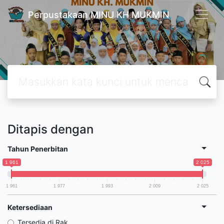
Perpustakaan MINU KH MUKMIN
Ditapis dengan
Tahun Penerbitan
1 961
2 025
1 961
1 977
1 993
2 009
2 025
Ketersediaan
Tersedia di Rak