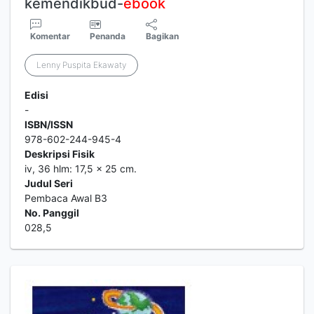
kemendikbud-
ebook
Komentar
Penanda
Bagikan
Lenny Puspita Ekawaty
Edisi
-
ISBN/ISSN
978-602-244-945-4
Deskripsi Fisik
iv, 36 hlm: 17,5 x 25 cm.
Judul Seri
Pembaca Awal B3
No. Panggil
028,5