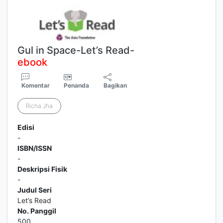
Gul in Space-Let’s Read-
ebook
Komentar
Penanda
Bagikan
Richa Jha
Edisi
-
ISBN/ISSN
-
Deskripsi Fisik
-
Judul Seri
Let’s Read
No. Panggil
500