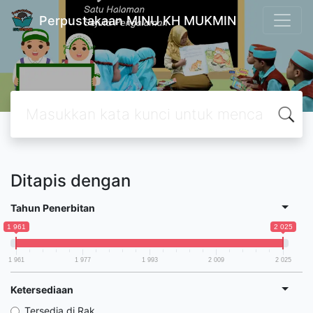
Perpustakaan MINU KH MUKMIN
Ditapis dengan
Tahun Penerbitan
1 961
2 025
1 961
1 977
1 993
2 009
2 025
Ketersediaan
Tersedia di Rak