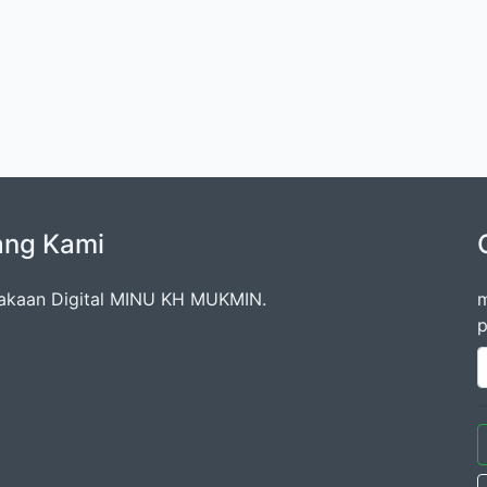
ang Kami
akaan Digital MINU KH MUKMIN.
m
p