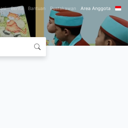
asi
Berita
Bantuan
Pustakawan
Area Anggota