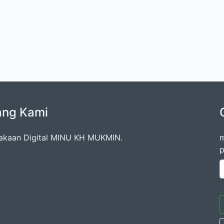
ang Kami
akaan Digital MINU KH MUKMIN.
m
p