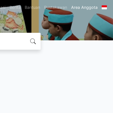
asi
Berita
Bantuan
Pustakawan
Area Anggota