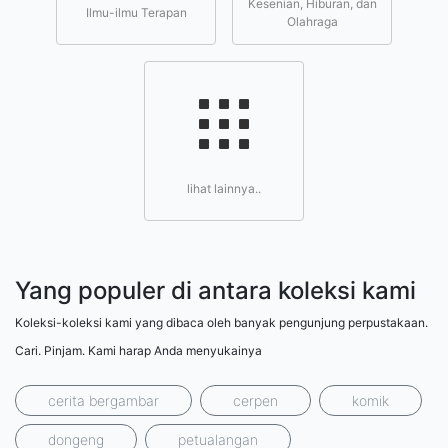
Kesenian, Hiburan, dan
Ilmu-ilmu Terapan
Olahraga
lihat lainnya..
Yang populer di antara koleksi kami
Koleksi-koleksi kami yang dibaca oleh banyak pengunjung perpustakaan.
Cari. Pinjam. Kami harap Anda menyukainya
cerita bergambar
cerpen
komik
dongeng
petualangan