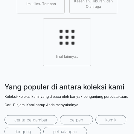
Kesenian, Hiburan, dan
Ilmu-ilmu Terapan
Olahraga
lihat lainnya..
Yang populer di antara koleksi kami
Koleksi-koleksi kami yang dibaca oleh banyak pengunjung perpustakaan.
Cari. Pinjam. Kami harap Anda menyukainya
cerita bergambar
cerpen
komik
dongeng
petualangan