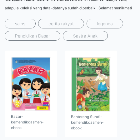
adapula koleksi yang data-datanya sudah diperbaiki. Selamat menikmati
sains
cerita rakyat
legenda
Pendidikan Dasar
Sastra Anak
Bazar-
Banterang Surati-
kemendikdasmen-
kemendikdasmen-
ebook
ebook