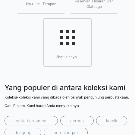
Kesenian, Hiburan, dan
Ilmu-ilmu Terapan
Olahraga
lihat lainnya..
Yang populer di antara koleksi kami
Koleksi-koleksi kami yang dibaca oleh banyak pengunjung perpustakaan.
Cari. Pinjam. Kami harap Anda menyukainya
cerita bergambar
cerpen
komik
dongeng
petualangan