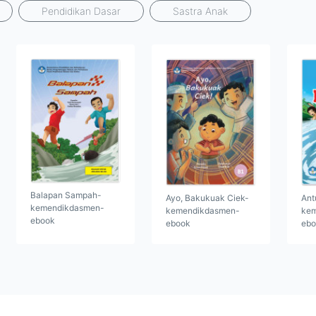
Pendidikan Dasar
Sastra Anak
Balapan Sampah-
Ayo, Bakukuak Ciek-
Ant
kemendikdasmen-
kemendikdasmen-
kem
ebook
ebook
ebo