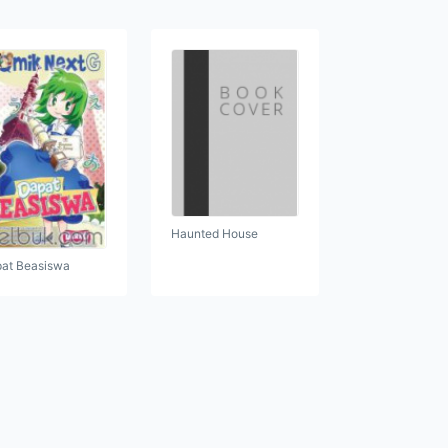
Haunted House
at Beasiswa