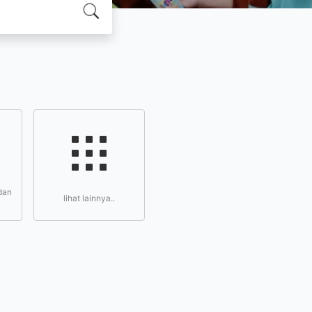
dan
lihat lainnya..