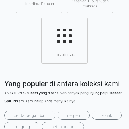
Kesenian, Hiburan, dan
Ilmu-ilmu Terapan
Olahraga
lihat lainnya..
Yang populer di antara koleksi kami
Koleksi-koleksi kami yang dibaca oleh banyak pengunjung perpustakaan.
Cari. Pinjam. Kami harap Anda menyukainya
cerita bergambar
cerpen
komik
dongeng
petualangan