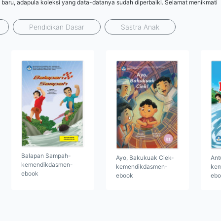
 baru, adapula koleksi yang data-datanya sudah diperbaiki. Selamat menikmati
Pendidikan Dasar
Sastra Anak
Balapan Sampah-
Ayo, Bakukuak Ciek-
Ant
kemendikdasmen-
kemendikdasmen-
kem
ebook
ebook
ebo