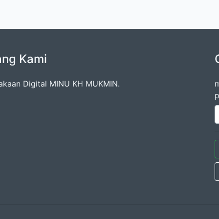
ang Kami
akaan Digital MINU KH MUKMIN.
m
p