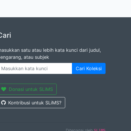
Cari
asukkan satu atau lebih kata kunci dari judul,
engarang, atau subjek
Cari Koleksi
Donasi untuk SLiMS
Kontribusi untuk SLiMS?
Ditenagai oleh
SLiMS