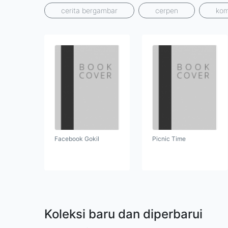
cerita bergambar
cerpen
kom
Facebook Gokil
Picnic Time
Koleksi baru dan diperbarui