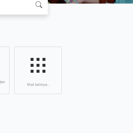
dan
lihat lainnya..