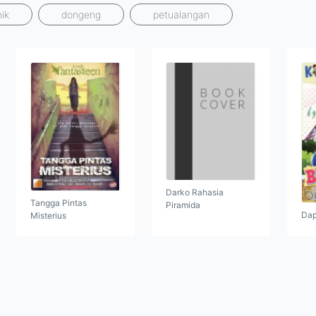
ik
dongeng
petualangan
Darko Rahasia
Tangga Pintas
Piramida
Dap
Misterius