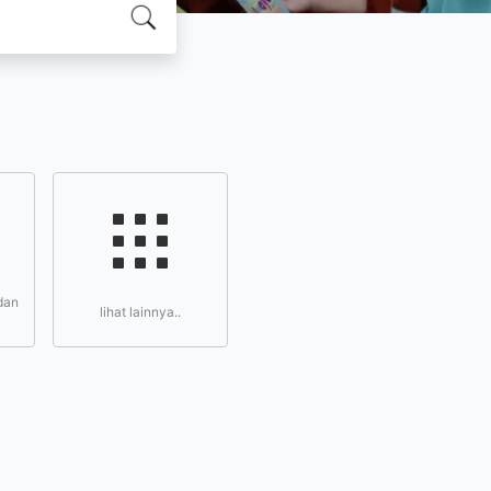
dan
lihat lainnya..