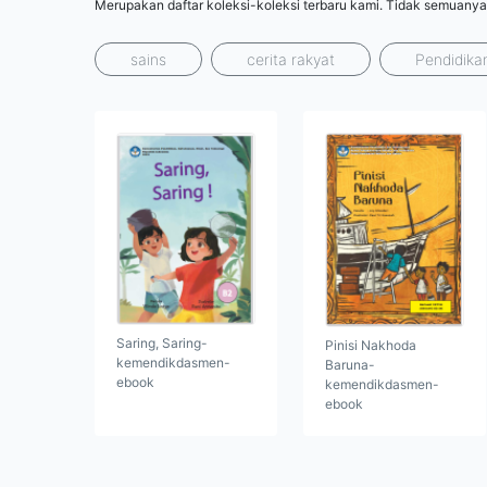
Merupakan daftar koleksi-koleksi terbaru kami. Tidak semuanya
sains
cerita rakyat
Pendidika
Saring, Saring-
Pinisi Nakhoda
kemendikdasmen-
Baruna-
ebook
kemendikdasmen-
ebook