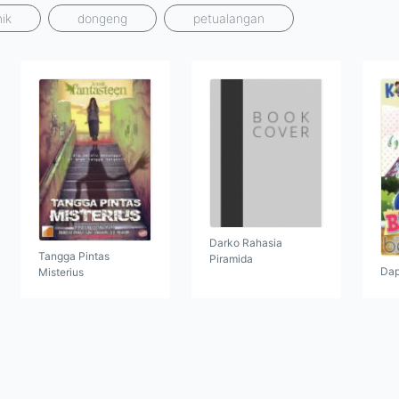
ik
dongeng
petualangan
Darko Rahasia
Tangga Pintas
Piramida
Dap
Misterius