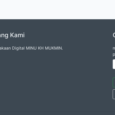
ang Kami
akaan Digital MINU KH MUKMIN.
m
p