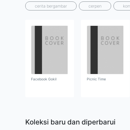
cerita bergambar
cerpen
kom
Facebook Gokil
Picnic Time
Koleksi baru dan diperbarui