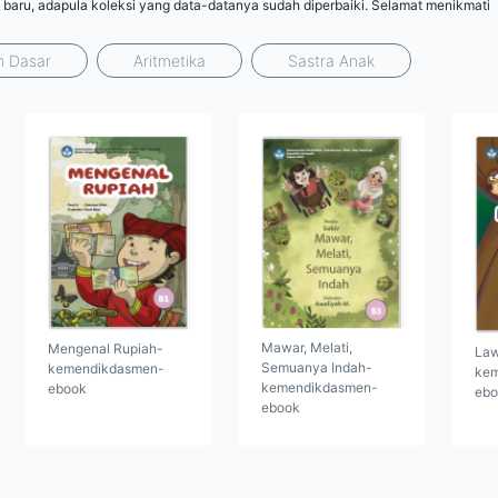
 baru, adapula koleksi yang data-datanya sudah diperbaiki. Selamat menikmati
n Dasar
Aritmetika
Sastra Anak
Mawar, Melati,
Mengenal Rupiah-
Law
Semuanya Indah-
kemendikdasmen-
kem
kemendikdasmen-
ebook
ebo
ebook