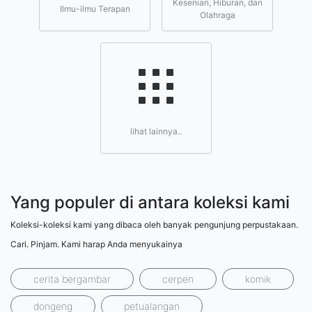
Kesenian, Hiburan, dan
Ilmu-ilmu Terapan
Olahraga
lihat lainnya..
Yang populer di antara koleksi kami
Koleksi-koleksi kami yang dibaca oleh banyak pengunjung perpustakaan.
Cari. Pinjam. Kami harap Anda menyukainya
cerita bergambar
cerpen
komik
dongeng
petualangan