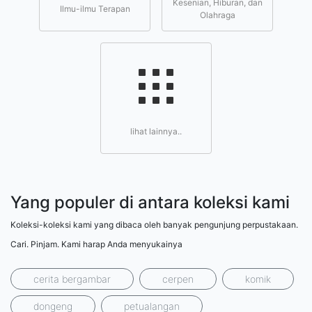
Kesenian, Hiburan, dan
Ilmu-ilmu Terapan
Olahraga
lihat lainnya..
Yang populer di antara koleksi kami
Koleksi-koleksi kami yang dibaca oleh banyak pengunjung perpustakaan.
Cari. Pinjam. Kami harap Anda menyukainya
cerita bergambar
cerpen
komik
dongeng
petualangan