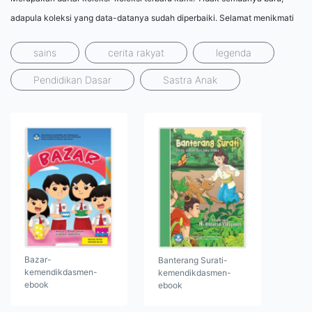
adapula koleksi yang data-datanya sudah diperbaiki. Selamat menikmati
sains
cerita rakyat
legenda
Pendidikan Dasar
Sastra Anak
Bazar-
Banterang Surati-
kemendikdasmen-
kemendikdasmen-
ebook
ebook