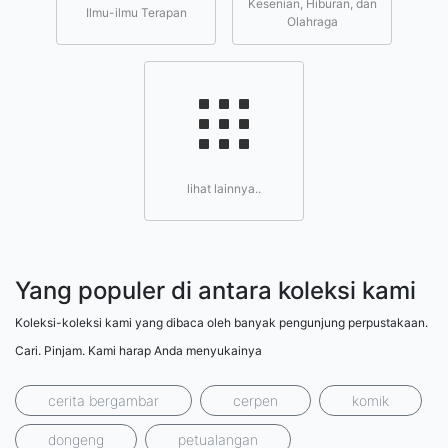
Kesenian, Hiburan, dan
Ilmu-ilmu Terapan
Olahraga
lihat lainnya..
Yang populer di antara koleksi kami
Koleksi-koleksi kami yang dibaca oleh banyak pengunjung perpustakaan.
Cari. Pinjam. Kami harap Anda menyukainya
cerita bergambar
cerpen
komik
dongeng
petualangan