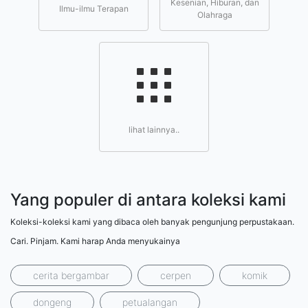
Kesenian, Hiburan, dan
Ilmu-ilmu Terapan
Olahraga
lihat lainnya..
Yang populer di antara koleksi kami
Koleksi-koleksi kami yang dibaca oleh banyak pengunjung perpustakaan.
Cari. Pinjam. Kami harap Anda menyukainya
cerita bergambar
cerpen
komik
dongeng
petualangan