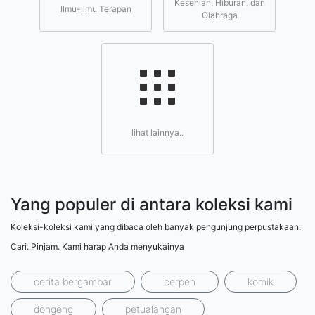
Kesenian, Hiburan, dan
Ilmu-ilmu Terapan
Olahraga
lihat lainnya..
Yang populer di antara koleksi kami
Koleksi-koleksi kami yang dibaca oleh banyak pengunjung perpustakaan.
Cari. Pinjam. Kami harap Anda menyukainya
cerita bergambar
cerpen
komik
dongeng
petualangan