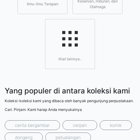
Kesenian, Hiburan, dan
Ilmu-ilmu Terapan
Olahraga
lihat lainnya..
Yang populer di antara koleksi kami
Koleksi-koleksi kami yang dibaca oleh banyak pengunjung perpustakaan.
Cari. Pinjam. Kami harap Anda menyukainya
cerita bergambar
cerpen
komik
dongeng
petualangan