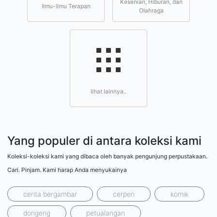
Kesenian, Hiburan, dan
Ilmu-ilmu Terapan
Olahraga
lihat lainnya..
Yang populer di antara koleksi kami
Koleksi-koleksi kami yang dibaca oleh banyak pengunjung perpustakaan.
Cari. Pinjam. Kami harap Anda menyukainya
cerita bergambar
cerpen
komik
dongeng
petualangan