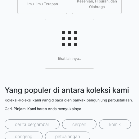
Kesenian, Hiburan, dan
Ilmu-ilmu Terapan
Olahraga
lihat lainnya..
Yang populer di antara koleksi kami
Koleksi-koleksi kami yang dibaca oleh banyak pengunjung perpustakaan.
Cari. Pinjam. Kami harap Anda menyukainya
cerita bergambar
cerpen
komik
dongeng
petualangan