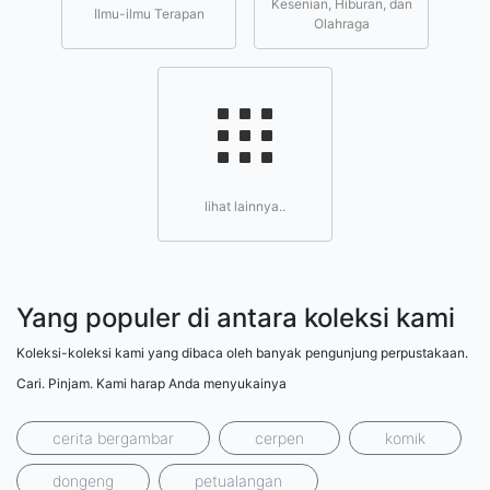
Kesenian, Hiburan, dan
Ilmu-ilmu Terapan
Olahraga
lihat lainnya..
Yang populer di antara koleksi kami
Koleksi-koleksi kami yang dibaca oleh banyak pengunjung perpustakaan.
Cari. Pinjam. Kami harap Anda menyukainya
cerita bergambar
cerpen
komik
dongeng
petualangan