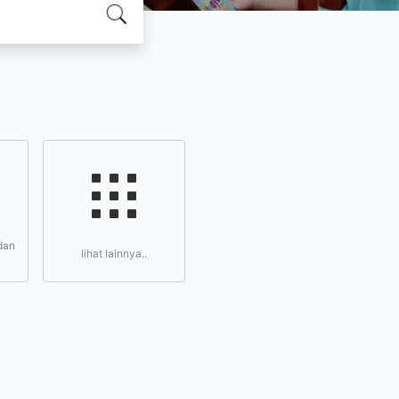
dan
lihat lainnya..