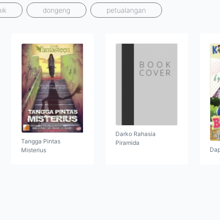
ik
dongeng
petualangan
Darko Rahasia
Tangga Pintas
Piramida
Dap
Misterius