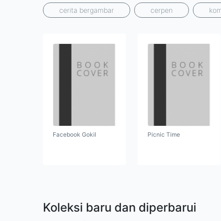
cerita bergambar
cerpen
kom
Facebook Gokil
Picnic Time
Koleksi baru dan diperbarui