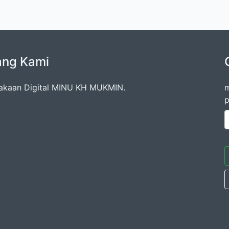
ang Kami
akaan Digital MINU KH MUKMIN.
m
p