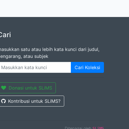
Cari
asukkan satu atau lebih kata kunci dari judul,
engarang, atau subjek
Cari Koleksi
Donasi untuk SLiMS
Kontribusi untuk SLiMS?
Ditenagai oleh
SLiMS