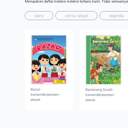
Merupakan daftar koleksi-koleksi terbaru kami. Tidak semuanya
sains
cerita rakyat
legenda
Bazar-
Banterang Surati-
kemendikdasmen-
kemendikdasmen-
ebook
ebook