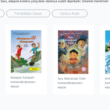
 baru, adapula koleksi yang data-datanya sudah diperbaiki. Selamat menikmati
Pendidikan Dasar
Sastra Anak
Balapan Sampah-
Ayo, Bakukuak Ciek-
Ant
kemendikdasmen-
kemendikdasmen-
kem
ebook
ebook
ebo