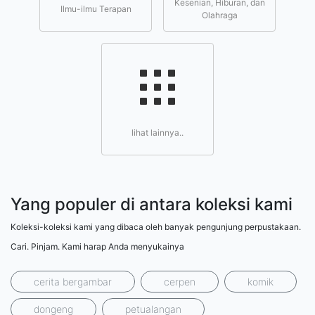
Kesenian, Hiburan, dan
Ilmu-ilmu Terapan
Olahraga
lihat lainnya..
Yang populer di antara koleksi kami
Koleksi-koleksi kami yang dibaca oleh banyak pengunjung perpustakaan.
Cari. Pinjam. Kami harap Anda menyukainya
cerita bergambar
cerpen
komik
dongeng
petualangan