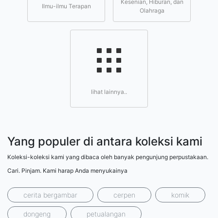
Kesenian, Hiburan, dan
Ilmu-ilmu Terapan
Olahraga
lihat lainnya..
Yang populer di antara koleksi kami
Koleksi-koleksi kami yang dibaca oleh banyak pengunjung perpustakaan.
Cari. Pinjam. Kami harap Anda menyukainya
cerita bergambar
cerpen
komik
dongeng
petualangan