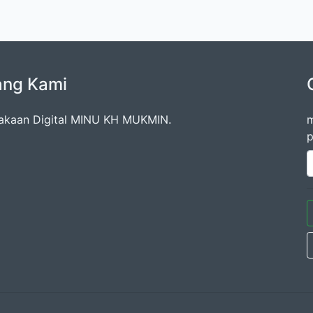
ang Kami
akaan Digital MINU KH MUKMIN.
m
p