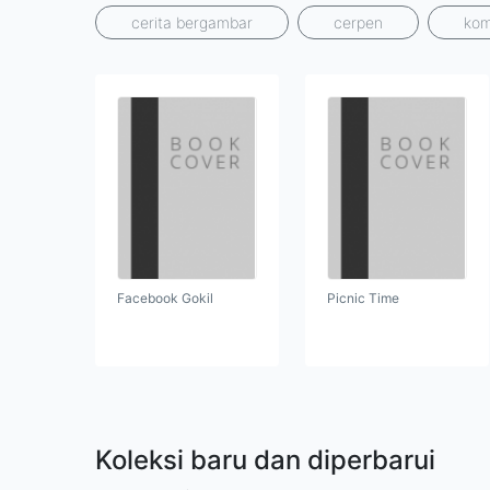
cerita bergambar
cerpen
kom
Facebook Gokil
Picnic Time
Koleksi baru dan diperbarui