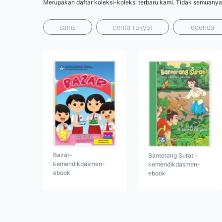
Merupakan daftar koleksi-koleksi terbaru kami. Tidak semuanya
sains
cerita rakyat
legenda
Bazar-
Banterang Surati-
kemendikdasmen-
kemendikdasmen-
ebook
ebook