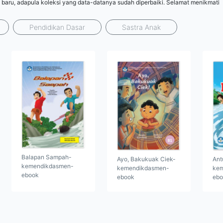
 baru, adapula koleksi yang data-datanya sudah diperbaiki. Selamat menikmati
Pendidikan Dasar
Sastra Anak
Balapan Sampah-
Ayo, Bakukuak Ciek-
Ant
kemendikdasmen-
kemendikdasmen-
kem
ebook
ebook
ebo