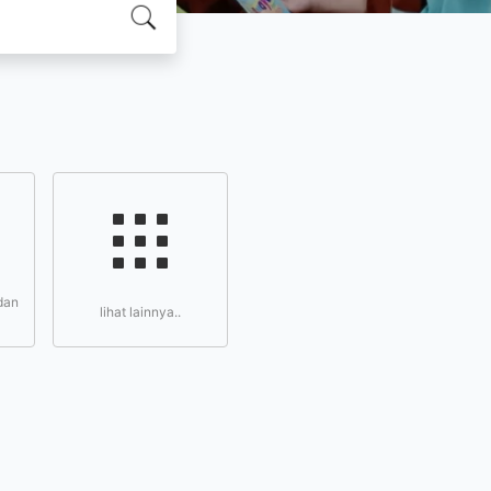
dan
lihat lainnya..