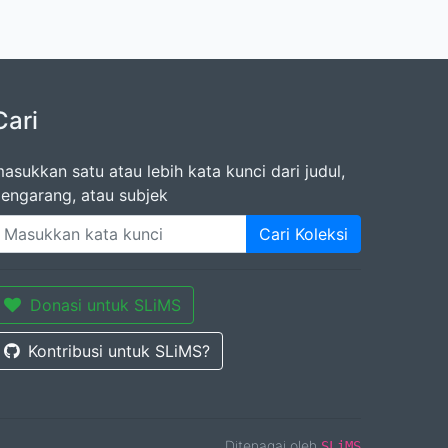
Cari
asukkan satu atau lebih kata kunci dari judul,
engarang, atau subjek
Cari Koleksi
Donasi untuk SLiMS
Kontribusi untuk SLiMS?
Ditenagai oleh
SLiMS