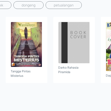
ik
dongeng
petualangan
Darko Rahasia
Tangga Pintas
Piramida
Dap
Misterius