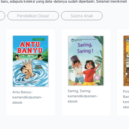
 baru, adapula koleksi yang data-datanya sudah diperbaiki. Selamat menikmati
Pendidikan Dasar
Sastra Anak
Saring, Saring-
Pin
Antu Banyu-
kemendikdasmen-
Bar
kemendikdasmen-
ebook
kem
ebook
ebo