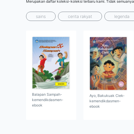
Merupakan daftar koleksi-koleksi terbaru kami. Tidak semuanya
sains
cerita rakyat
legenda
Balapan Sampah-
Ayo, Bakukuak Ciek-
kemendikdasmen-
kemendikdasmen-
ebook
ebook