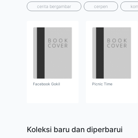
cerita bergambar
cerpen
kom
Facebook Gokil
Picnic Time
Koleksi baru dan diperbarui