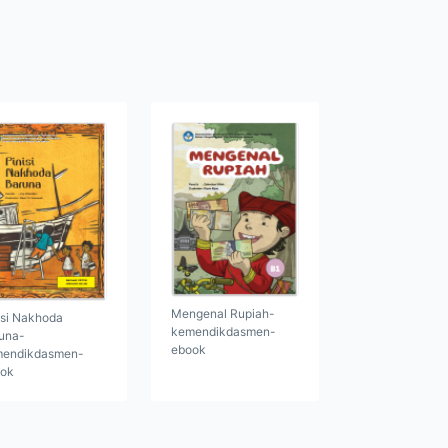
Mengenal Rupiah-
isi Nakhoda
kemendikdasmen-
una-
ebook
endikdasmen-
ok