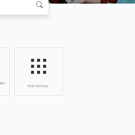
dan
lihat lainnya..