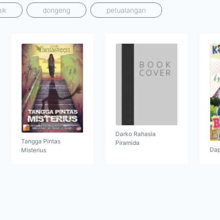
ik
dongeng
petualangan
Darko Rahasia
Tangga Pintas
Piramida
Dap
Misterius