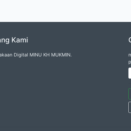
ang Kami
akaan Digital MINU KH MUKMIN.
m
p