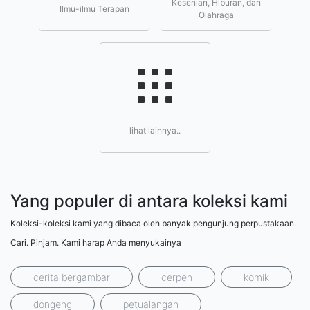
Kesenian, Hiburan, dan
Ilmu-ilmu Terapan
Olahraga
lihat lainnya..
Yang populer di antara koleksi kami
Koleksi-koleksi kami yang dibaca oleh banyak pengunjung perpustakaan.
Cari. Pinjam. Kami harap Anda menyukainya
cerita bergambar
cerpen
komik
dongeng
petualangan