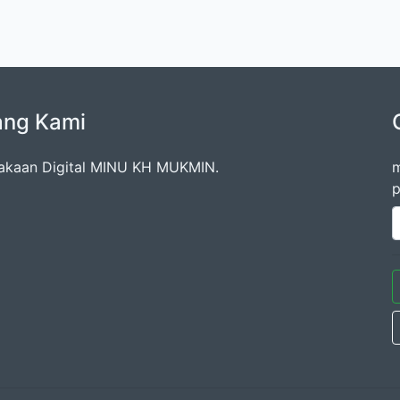
ang Kami
akaan Digital MINU KH MUKMIN.
m
p