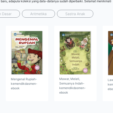
 baru, adapula koleksi yang data-datanya sudah diperbaiki. Selamat menikmati
n Dasar
Aritmetika
Sastra Anak
Mawar, Melati,
Mengenal Rupiah-
Law
Semuanya Indah-
kemendikdasmen-
kem
kemendikdasmen-
ebook
ebo
ebook