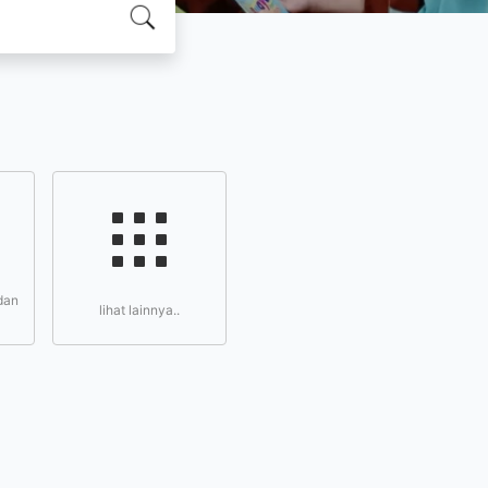
dan
lihat lainnya..