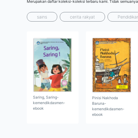
Merupakan daftar koleksi-koleksi terbaru kami. Tidak semuanya
sains
cerita rakyat
Pendidika
Saring, Saring-
Pinisi Nakhoda
kemendikdasmen-
Baruna-
ebook
kemendikdasmen-
ebook