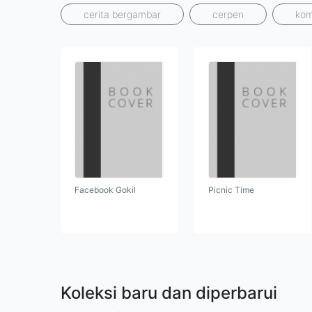
cerita bergambar
cerpen
kom
Facebook Gokil
Picnic Time
Koleksi baru dan diperbarui