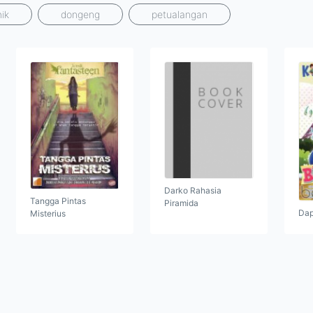
ik
dongeng
petualangan
Darko Rahasia
Tangga Pintas
Piramida
Dap
Misterius