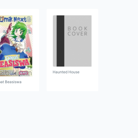
Haunted House
at Beasiswa