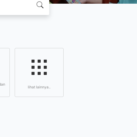
dan
lihat lainnya..