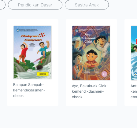
Pendidikan Dasar
Sastra Anak
Balapan Sampah-
Ayo, Bakukuak Ciek-
Ant
kemendikdasmen-
kemendikdasmen-
kem
ebook
ebook
ebo