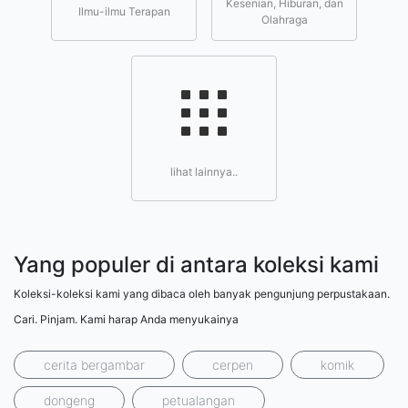
Kesenian, Hiburan, dan
Ilmu-ilmu Terapan
Olahraga
lihat lainnya..
Yang populer di antara koleksi kami
Koleksi-koleksi kami yang dibaca oleh banyak pengunjung perpustakaan.
Cari. Pinjam. Kami harap Anda menyukainya
cerita bergambar
cerpen
komik
dongeng
petualangan