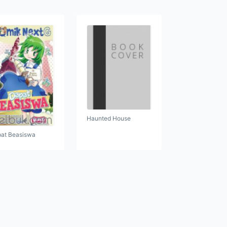
Haunted House
at Beasiswa