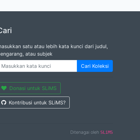
Cari
asukkan satu atau lebih kata kunci dari judul,
engarang, atau subjek
Cari Koleksi
Donasi untuk SLiMS
Kontribusi untuk SLiMS?
Ditenagai oleh
SLiMS