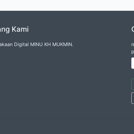
ang Kami
akaan Digital MINU KH MUKMIN.
m
p