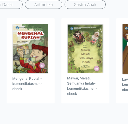
n Dasar
Aritmetika
Sastra Anak
Mawar, Melati,
Mengenal Rupiah-
Law
Semuanya Indah-
kemendikdasmen-
kem
kemendikdasmen-
ebook
ebo
ebook