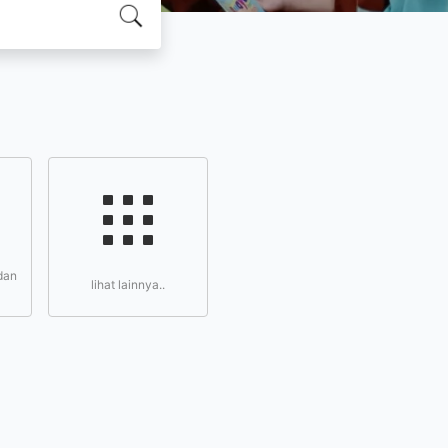
dan
lihat lainnya..