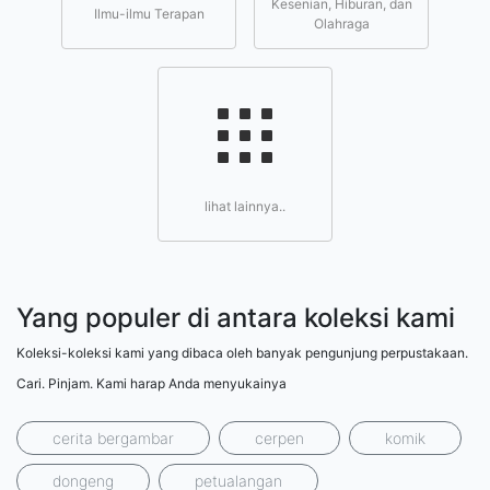
Kesenian, Hiburan, dan
Ilmu-ilmu Terapan
Olahraga
lihat lainnya..
Yang populer di antara koleksi kami
Koleksi-koleksi kami yang dibaca oleh banyak pengunjung perpustakaan.
Cari. Pinjam. Kami harap Anda menyukainya
cerita bergambar
cerpen
komik
dongeng
petualangan